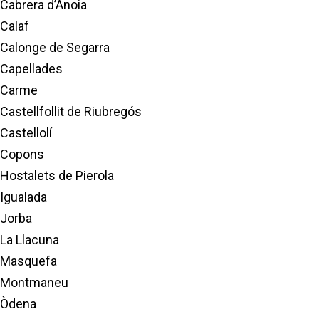
Cabrera d’Anoia
Calaf
Calonge de Segarra
Capellades
Carme
Castellfollit de Riubregós
Castellolí
Copons
Hostalets de Pierola
Igualada
Jorba
La Llacuna
Masquefa
Montmaneu
Òdena