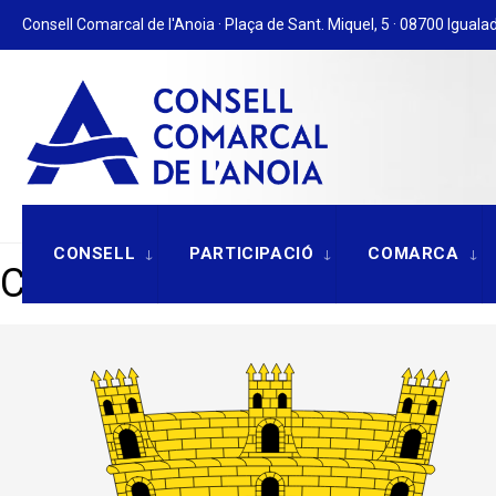
for:
Skip
Consell Comarcal de l'Anoia · Plaça de Sant. Miquel, 5 · 08700 Igualad
to
content
CONSELL
PARTICIPACIÓ
COMARCA
Carme