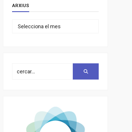
ARXIUS
Arxius
Search
Search:
for: