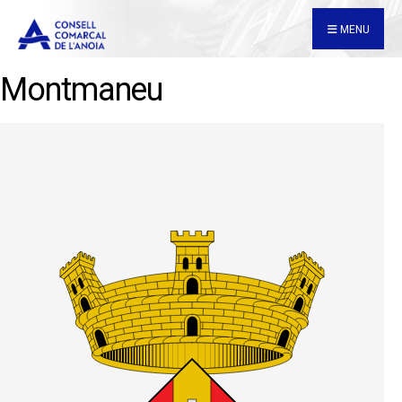
for:
Skip
MENU
to
content
Montmaneu