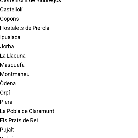
Castellfollit de Riubregós
Castellolí
Copons
Hostalets de Pierola
Igualada
Jorba
La Llacuna
Masquefa
Montmaneu
Òdena
Orpí
Piera
La Pobla de Claramunt
Els Prats de Rei
Pujalt