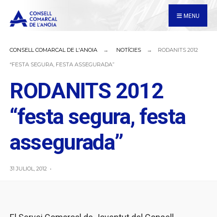
for:
Skip
MENU
to
content
CONSELL COMARCAL DE L'ANOIA
NOTÍCIES
RODANITS 2012
“FESTA SEGURA, FESTA ASSEGURADA”
RODANITS 2012
“festa segura, festa
assegurada”
31 JULIOL, 2012
•