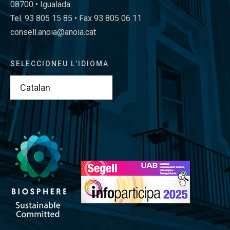
08700 • Igualada
Tel. 93 805 15 85 • Fax 93 805 06 11
consell.anoia@anoia.cat
SELECCIONEU L’IDIOMA