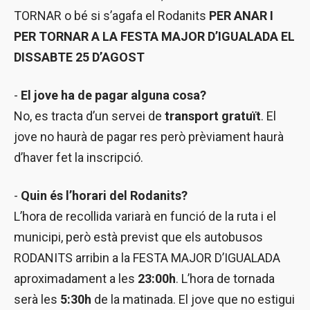
TORNAR o bé si s’agafa el Rodanits
PER ANAR I
PER TORNAR A LA FESTA MAJOR D’IGUALADA EL
DISSABTE 25 D’AGOST
-
El jove ha de pagar alguna cosa?
No, es tracta d’un servei de
transport gratuït
. El
jove no haurà de pagar res però prèviament haurà
d’haver fet la inscripció.
-
Quin és l’horari del Rodanits?
L’hora de recollida variarà en funció de la ruta i el
municipi, però està previst que els autobusos
RODANITS arribin a la FESTA MAJOR D’IGUALADA
aproximadament a les
23:00h
. L’hora de tornada
serà les
5:30h
de la matinada. El jove que no estigui