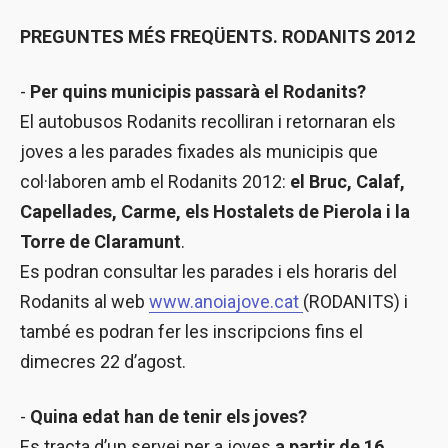
PREGUNTES MÉS FREQÜENTS. RODANITS 2012
-
Per quins municipis passarà el Rodanits?
El autobusos Rodanits recolliran i retornaran els
joves a les parades fixades als municipis que
col·laboren amb el Rodanits 2012:
el Bruc, Calaf,
Capellades, Carme, els Hostalets de Pierola i la
Torre de Claramunt
.
Es podran consultar les parades i els horaris del
Rodanits al web
www.anoiajove.cat
(RODANITS) i
també es podran fer les inscripcions fins el
dimecres 22 d’agost.
-
Quina edat han de tenir els joves?
Es tracta d’un servei per a joves
a partir de 16