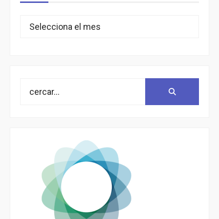
Arxius
Search
Search:
for: