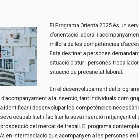
El Programa Orienta 2025 és un serve
d'orientació laboral i acompanyament 
millora de les competències d'accés 
Està destinat a persones demandant
situació d’atur i persones treballad
situació de precarietat laboral.
En el desenvolupament del programa
i d’acompanyament a la inserció, tant individuals com gru
a a identificar i desenvolupar les competències necessàri
a seva ocupabilitat i facilitar la seva inserció mitjançant 
la prospecció del mercat de treball. El programa contempla
ic/a en intermediació que acompanyen a les persones en la