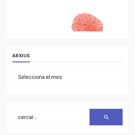
ARXIUS
Arxius
Search
Search:
for: