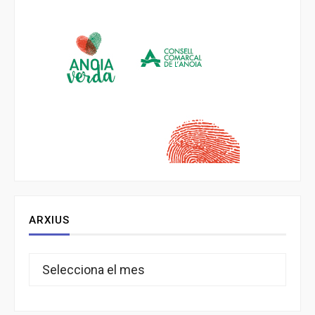
ARXIUS
Arxius