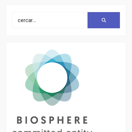
Search
Search:
for: