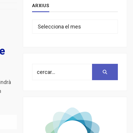
ARXIUS
Arxius
e
Search
Search:
for:
indrà
n