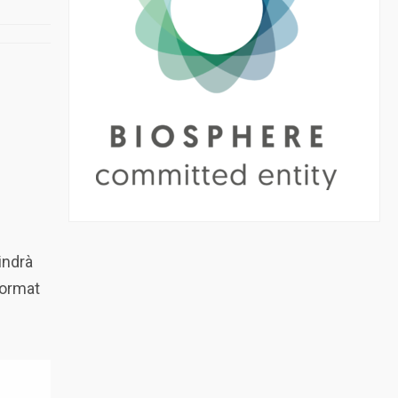
indrà
format