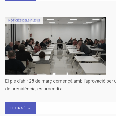
NOTÍCIES DELS PLENS
El ple d’ahir 28 de març començà amb l’aprovació per u
de presidència, es procedí a
...
LLEGIR MÉS →